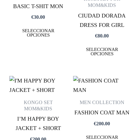
MÚLTIPLES
MÚ
MOM&KIDS
BASIC T-SHIT MON
VARIANTES.
VA
CIUDAD DORADA
€
30.00
LAS
LA
DRESS FOR GIRL
SELECCIONAR
OPCIONES
OP
OPCIONES
€
80.00
SE
SE
SELECCIONAR
PUEDEN
PU
OPCIONES
ELEGIR
EL
EN
EN
LA
LA
ESTE
ES
PÁGINA
PÁ
PRODUCTO
PR
DE
DE
TIENE
TI
KONGO SET
MEN COLLECTION
PRODUCTO
PR
MÚLTIPLES
MÚ
MOM&KIDS
FASHION COAT MAN
VARIANTES.
VA
I’M HAPPY BOY
€
200.00
LAS
LA
JACKET + SHORT
OPCIONES
OP
SELECCIONAR
€
200.00