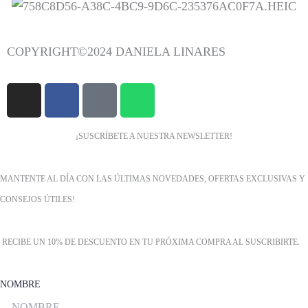
COPYRIGHT©2024 DANIELA LINARES
I
F
T
W
N
A
I
H
S
C
K
A
¡SUSCRÍBETE A NUESTRA NEWSLETTER!
T
E
T
T
A
B
O
S
G
O
K
A
MANTENTE AL DÍA CON LAS ÚLTIMAS NOVEDADES, OFERTAS EXCLUSIVAS Y
R
O
P
CONSEJOS ÚTILES!
A
K
P
M
RECIBE UN 10% DE DESCUENTO EN TU PRÓXIMA COMPRA AL SUSCRIBIRTE.
NOMBRE