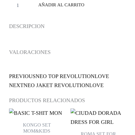
AÑADIR AL CARRITO
DESCRIPCION
VALORACIONES
PREVIOUS
NEO TOP REVOLUTIONLOVE
NEXT
NEO JAKET REVOLUTIONLOVE
PRODUCTOS RELACIONADOS
ESTE
ES
PRODUCTO
PR
KONGO SET
TIENE
TI
MOM&KIDS
ROMA SET FOR