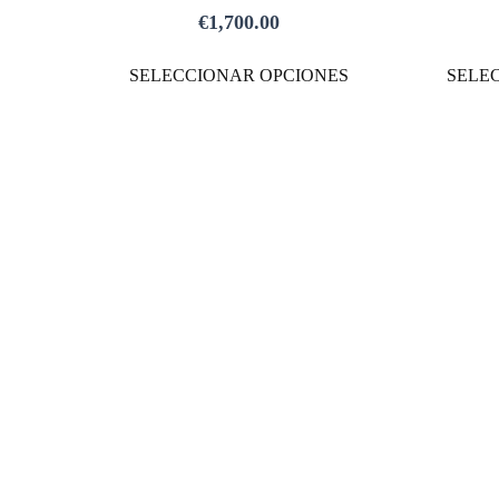
MÚLTIPLES
€
1,700.00
VARIANTES.
LAS
SELECCIONAR OPCIONES
SELE
OPCIONES
SE
PUEDEN
ELEGIR
EN
LA
PÁGINA
DE
PRODUCTO