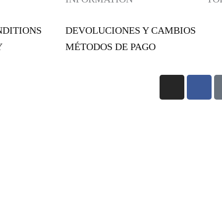
NDITIONS
DEVOLUCIONES Y CAMBIOS
Y
MÉTODOS DE PAGO
I
F
N
A
S
C
¡SUSCRÍBETE A NUESTRA NEWSLETTER!
T
E
A
B
G
O
CONSEJOS ÚTILES!
R
O
A
K
M