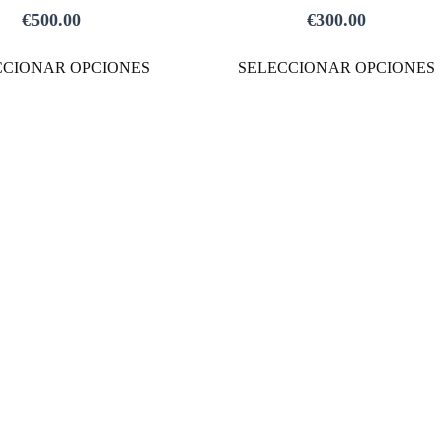
MÚLTIPLES
€
500.00
€
300.00
VARIANTES.
LAS
CCIONAR OPCIONES
SELECCIONAR OPCIONES
OPCIONES
SE
PUEDEN
ELEGIR
EN
LA
PÁGINA
DE
PRODUCTO