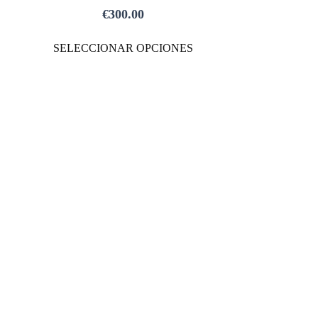
MÚLTIPLES
MÚLTIPLES
€
300.00
VARIANTES.
VARIANTES.
LAS
LAS
SELECCIONAR OPCIONES
OPCIONES
OPCIONES
SE
SE
PUEDEN
PUEDEN
ELEGIR
ELEGIR
EN
EN
LA
LA
PÁGINA
PÁGINA
DE
DE
PRODUCTO
PRODUCTO