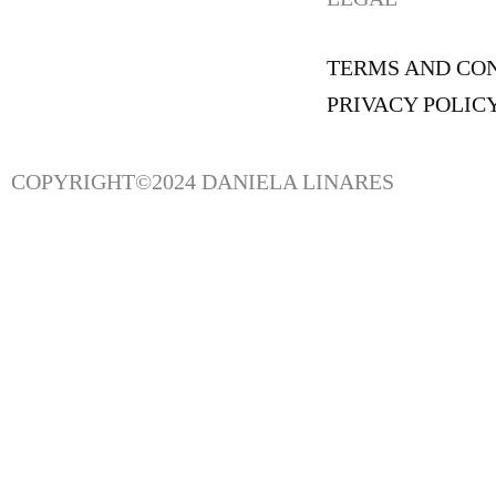
TERMS AND CO
PRIVACY POLIC
COPYRIGHT©2024 DANIELA LINARES
MANTENTE AL DÍA CON LAS ÚLTIMAS NOVEDADES, OFERTAS EXCLUSIVAS Y 
RECIBE UN 10% DE DESCUENTO EN TU PRÓXIMA COMPRA AL SUSCRIBIRTE.
NOMBRE