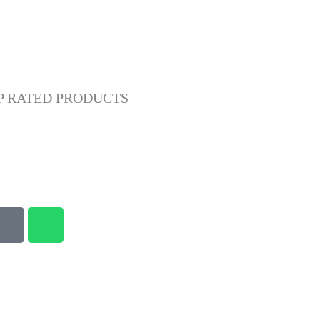
P RATED PRODUCTS
T
W
I
H
K
A
T
T
O
S
K
A