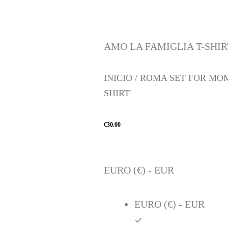
AMO LA FAMIGLIA T-SHIR
INICIO
/
ROMA SET FOR MO
SHIRT
€
30.00
AMO
LA
FAMIGLIA
EURO (€) - EUR
T-
SHIRT
CANTIDAD
EURO (€) - EUR