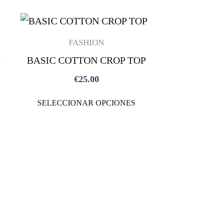
ESTE
ESTE
PRODUCTO
PRODUCTO
FASHION
TIENE
TIENE
N
BASIC COTTON CROP TOP
MÚLTIPLES
MÚLTIPLES
€
25.00
VARIANTES.
VARIANTES.
LAS
LAS
SELECCIONAR OPCIONES
OPCIONES
OPCIONES
SE
SE
PUEDEN
PUEDEN
ELEGIR
ELEGIR
EN
EN
LA
LA
PÁGINA
PÁGINA