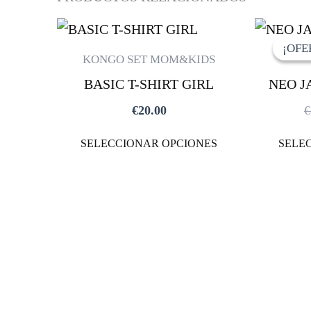
ESTE
¡OFE
¡OFE
PRODUCTO
KONGO SET MOM&KIDS
TIENE
BASIC T-SHIRT GIRL
NEO J
MÚLTIPLES
€
20.00
€
VARIANTES.
LAS
SELECCIONAR OPCIONES
SELE
OPCIONES
SE
PUEDEN
ELEGIR
EN
LA
PÁGINA