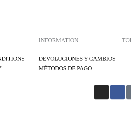
INFORMATION
TO
NDITIONS
DEVOLUCIONES Y CAMBIOS
Y
MÉTODOS DE PAGO
I
F
N
A
S
C
¡SUSCRÍBETE A NUESTRA NEWSLETTER!
T
E
A
B
G
O
CONSEJOS ÚTILES!