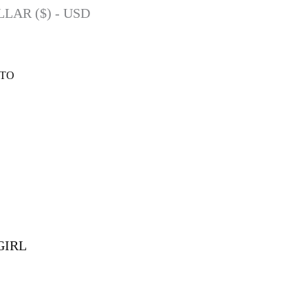
LAR ($) - USD
ITO
GIRL