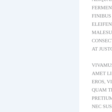
FERMENT
FINIBUS
ELEIFEN
MALESUA
CONSECT
AT JUST
VIVAMUS
AMET L
EROS, V
QUAM TE
PRETIU
NEC SUS