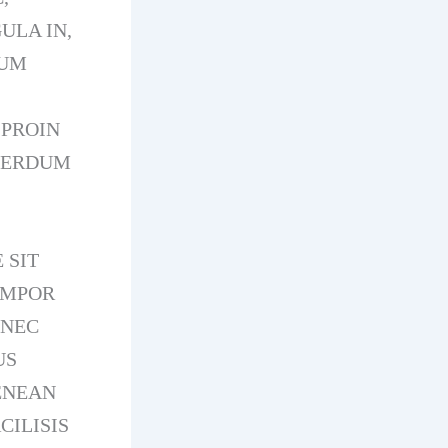
ULA IN,
TUM
 PROIN
NTERDUM
 SIT
EMPOR
 NEC
US
ENEAN
CILISIS