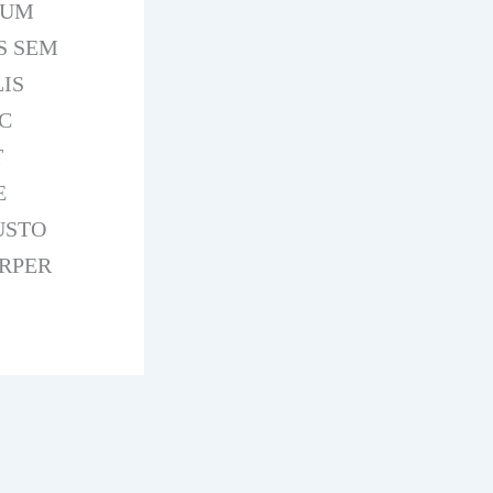
TUM
S SEM
IS
C
T
E
USTO
ORPER