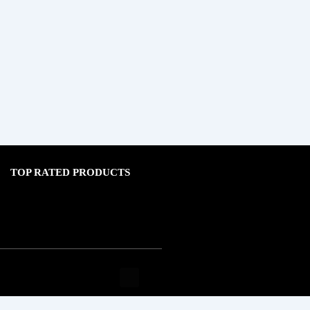
TOP RATED PRODUCTS
I
F
T
W
N
A
I
H
S
C
K
A
T
E
T
T
A
B
O
S