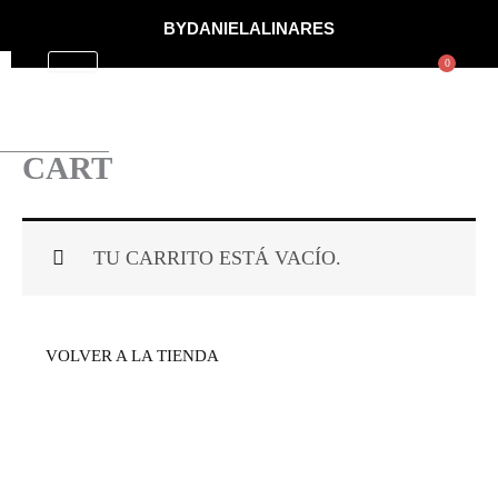
IR
BYDANIELALINARES
AL
0
CART
CONTENIDO
CART
TU CARRITO ESTÁ VACÍO.
VOLVER A LA TIENDA