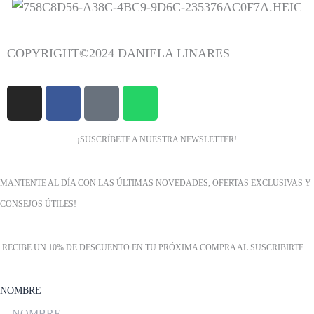
COPYRIGHT©2024 DANIELA LINARES
I
F
T
W
N
A
I
H
S
C
K
A
¡SUSCRÍBETE A NUESTRA NEWSLETTER!
T
E
T
T
A
B
O
S
G
O
K
A
MANTENTE AL DÍA CON LAS ÚLTIMAS NOVEDADES, OFERTAS EXCLUSIVAS Y
R
O
P
CONSEJOS ÚTILES!
A
K
P
M
RECIBE UN 10% DE DESCUENTO EN TU PRÓXIMA COMPRA AL SUSCRIBIRTE.
NOMBRE